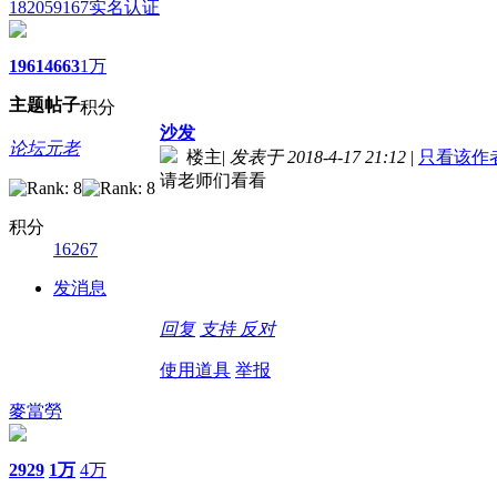
182059167
实名认证
1961
4663
1万
主题
帖子
积分
沙发
论坛元老
楼主
|
发表于 2018-4-17 21:12
|
只看该作
请老师们看看
积分
16267
发消息
回复
支持
反对
使用道具
举报
麥當勞
2929
1万
4万