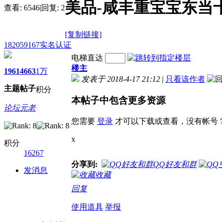
美品-咸丰重宝宝东当
查看:
6546
|
回复:
2
[复制链接]
182059167
实名认证
电梯直达
楼主
1961
4663
1万
发表于 2018-4-17 21:12
|
只看该作者
主题
帖子
积分
本帖子中包含更多资源
论坛元老
您需要
登录
才可以下载或查看，没有帐号
x
积分
16267
分享到:
QQ好友和群
发消息
收藏
回复
使用道具
举报