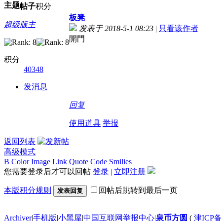
主题
帖子
积分
板凳
超级版主
发表于 2018-5-1 08:23
|
只看该作者
開門
积分
40348
发消息
回复
使用道具
举报
返回列表
高级模式
B
Color
Image
Link
Quote
Code
Smilies
您需要登录后才可以回帖
登录
|
立即注册
本版积分规则
回帖后跳转到最后一页
发表回复
Archiver
|
手机版
|
小黑屋
|
中国互联网举报中心
|
泉币方圆
(
津ICP备