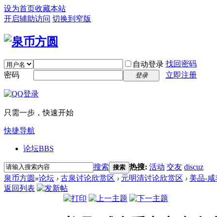
设为首页
收藏本站
开启辅助访问
切换到窄版
找回密码
自动登录
密码
立即注册
登录
只需一步，快速开始
快捷导航
论坛
BBS
搜索
热搜:
活动
交友
discuz
搜索
泉币方圆
»
论坛
›
古泉讨论欣赏区
›
元明清讨论欣赏区
›
美品-
返回列表