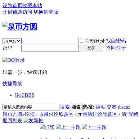
设为首页
收藏本站
开启辅助访问
切换到窄版
找回密码
自动登录
密码
立即注册
登录
只需一步，快速开始
快捷导航
论坛
BBS
搜索
热搜:
活动
交友
discuz
搜索
泉币方圆
»
论坛
›
古泉讨论欣赏区
›
元明清讨论欣赏区
›
清“光绪
返回列表