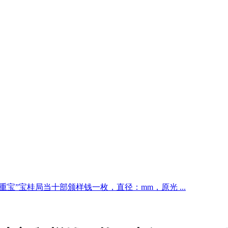
重宝”宝桂局当十部颁样钱一枚，直径：mm，原光 ...