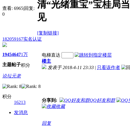
清“光绪重宝”宝桂局
查看:
6965
|
回复:
0
见
[复制链接]
182059167
实名认证
1945
4647
1万
电梯直达
楼主
主题
帖子
积分
发表于 2018-4-11 23:33
|
只看该作者
论坛元老
积分
分享到:
QQ好友和群
16213
收藏
发消息
回复