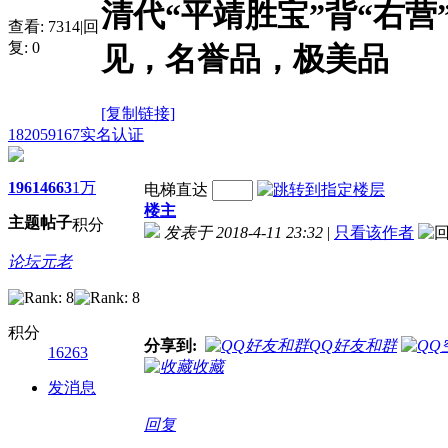
清代“平靖胜宝”背“右营
查看:
7314
|
回
复:
0
见，名誉品，极美品
[复制链接]
182059167
实名认证
1961
4663
1万
电梯直达
楼主
主题
帖子
积分
发表于 2018-4-11 23:32
|
只看该作者
论坛元老
积分
分享到:
QQ好友和群
16263
收藏
发消息
回复