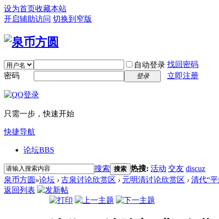
设为首页
收藏本站
开启辅助访问
切换到窄版
找回密码
自动登录
密码
立即注册
登录
只需一步，快速开始
快捷导航
论坛
BBS
搜索
热搜:
活动
交友
discuz
搜索
泉币方圆
»
论坛
›
古泉讨论欣赏区
›
元明清讨论欣赏区
›
清代“平
返回列表