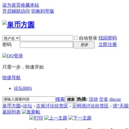
设为首页
收藏本站
开启辅助访问
切换到窄版
找回密码
自动登录
密码
立即注册
登录
只需一步，快速开始
快捷导航
论坛
BBS
搜索
热搜:
活动
交友
discuz
搜索
泉币方圆
»
论坛
›
古泉讨论欣赏区
›
元明清讨论欣赏区
›
清“天国
返回列表