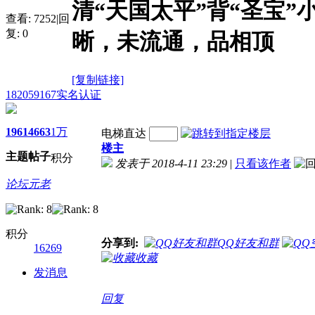
清“天国太平”背“圣宝”
查看:
7252
|
回
复:
0
晰，未流通，品相顶
[复制链接]
182059167
实名认证
1961
4663
1万
电梯直达
楼主
主题
帖子
积分
发表于 2018-4-11 23:29
|
只看该作者
论坛元老
积分
分享到:
QQ好友和群
16269
收藏
发消息
回复