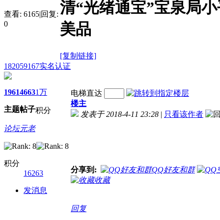
清“光绪通宝”宝泉局小
查看:
6165
|
回复:
0
美品
[复制链接]
182059167
实名认证
1961
4663
1万
电梯直达
楼主
主题
帖子
积分
发表于 2018-4-11 23:28
|
只看该作者
论坛元老
积分
分享到:
QQ好友和群
16263
收藏
发消息
回复