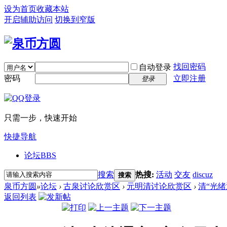
设为首页
收藏本站
开启辅助访问
切换到窄版
找回密码
自动登录
密码
立即注册
登录
只需一步，快速开始
快捷导航
论坛
BBS
搜索
热搜:
活动
交友
discuz
搜索
泉币方圆
»
论坛
›
古泉讨论欣赏区
›
元明清讨论欣赏区
›
清“光绪
返回列表