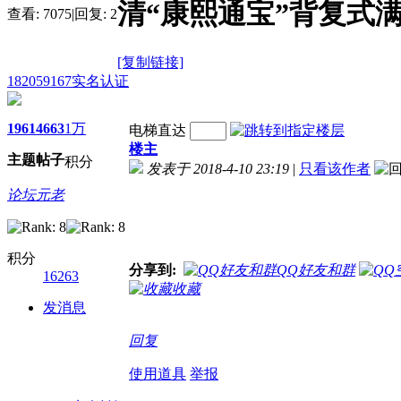
清“康熙通宝”背复式满
查看:
7075
|
回复:
2
[复制链接]
182059167
实名认证
1961
4663
1万
电梯直达
楼主
主题
帖子
积分
发表于 2018-4-10 23:19
|
只看该作者
论坛元老
积分
分享到:
QQ好友和群
16263
收藏
发消息
回复
使用道具
举报