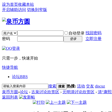
设为首页
收藏本站
开启辅助访问
切换到窄版
找回密码
自动登录
密码
立即注册
登录
只需一步，快速开始
快捷导航
论坛
BBS
搜索
热搜:
活动
交友
discuz
搜索
泉币方圆
»
论坛
›
古泉讨论欣赏区
›
元明清讨论欣赏区
›
清“康熙
返回列表