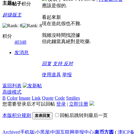
主题
帖子
积分
應該是假的.
超级版主
看起來新
現在造此假也不難.
我雖沒時間找證據
积分
但此錢當真絕對是吃藥.
40348
发消息
回复
支持
反对
使用道具
举报
返回列表
高级模式
B
Color
Image
Link
Quote
Code
Smilies
您需要登录后才可以回帖
登录
|
立即注册
本版积分规则
回帖后跳转到最后一页
发表回复
Archiver
|
手机版
|
小黑屋
|
中国互联网举报中心
|
泉币方圆
(
津ICP备