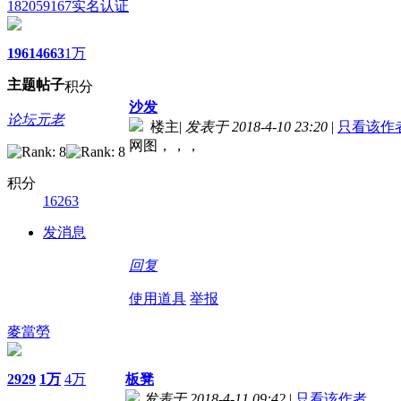
182059167
实名认证
1961
4663
1万
主题
帖子
积分
沙发
论坛元老
楼主
|
发表于 2018-4-10 23:20
|
只看该作
网图，，，
积分
16263
发消息
回复
使用道具
举报
麥當勞
2929
1万
4万
板凳
发表于 2018-4-11 09:42
|
只看该作者