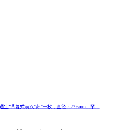
通宝”背复式满汉“苏”一枚，直径：27.6mm，罕 ...