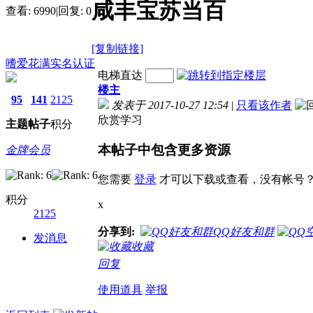
咸丰宝苏当百
查看:
6990
|
回复:
0
[复制链接]
嗜爱花满
实名认证
电梯直达
楼主
95
141
2125
发表于 2017-10-27 12:54
|
只看该作者
欣赏学习
主题
帖子
积分
本帖子中包含更多资源
金牌会员
您需要
登录
才可以下载或查看，没有帐号
积分
x
2125
分享到:
QQ好友和群
发消息
收藏
回复
使用道具
举报