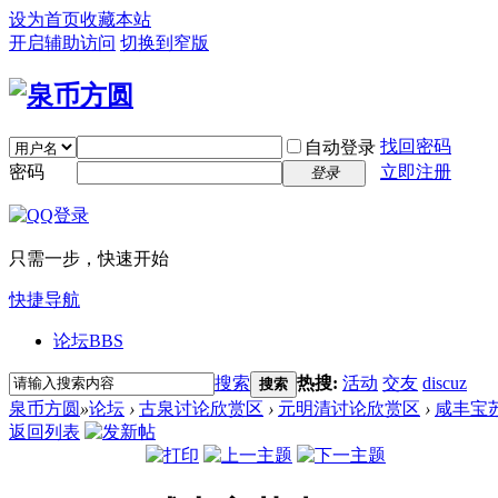
设为首页
收藏本站
开启辅助访问
切换到窄版
找回密码
自动登录
密码
立即注册
登录
只需一步，快速开始
快捷导航
论坛
BBS
搜索
热搜:
活动
交友
discuz
搜索
泉币方圆
»
论坛
›
古泉讨论欣赏区
›
元明清讨论欣赏区
›
咸丰宝
返回列表