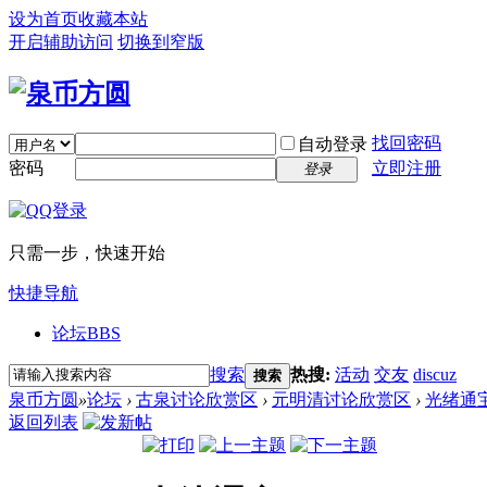
设为首页
收藏本站
开启辅助访问
切换到窄版
找回密码
自动登录
密码
立即注册
登录
只需一步，快速开始
快捷导航
论坛
BBS
搜索
热搜:
活动
交友
discuz
搜索
泉币方圆
»
论坛
›
古泉讨论欣赏区
›
元明清讨论欣赏区
›
光绪通宝~
返回列表