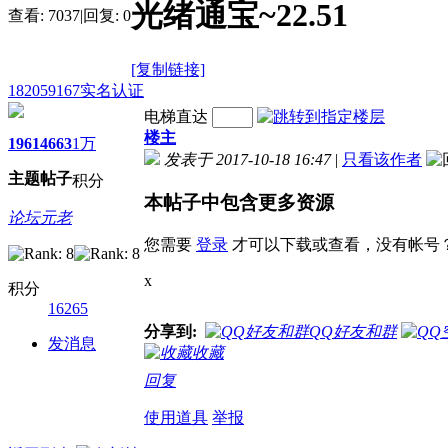
光绪通宝~22.51
查看:
7037
|
回复:
0
[复制链接]
182059167
实名认证
电梯直达
楼主
1961
4663
1万
发表于 2017-10-18 16:47
|
只看该作者
主题
帖子
积分
本帖子中包含更多资源
论坛元老
您需要
登录
才可以下载或查看，没有帐号
x
积分
16265
分享到:
QQ好友和群
发消息
收藏
回复
使用道具
举报