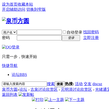
设为首页
收藏本站
开启辅助访问
切换到窄版
找回密码
自动登录
密码
立即注册
登录
只需一步，快速开始
快捷导航
论坛
BBS
搜索
热搜:
活动
交友
discuz
搜索
泉币方圆
»
论坛
›
古泉讨论欣赏区
›
元明清讨论欣赏区
›
光绪通宝~
返回列表