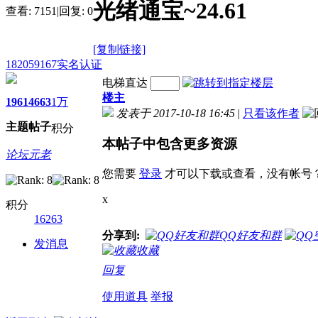
光绪通宝~24.61
查看:
7151
|
回复:
0
[复制链接]
182059167
实名认证
电梯直达
楼主
1961
4663
1万
发表于 2017-10-18 16:45
|
只看该作者
主题
帖子
积分
本帖子中包含更多资源
论坛元老
您需要
登录
才可以下载或查看，没有帐号
x
积分
16263
分享到:
QQ好友和群
发消息
收藏
回复
使用道具
举报