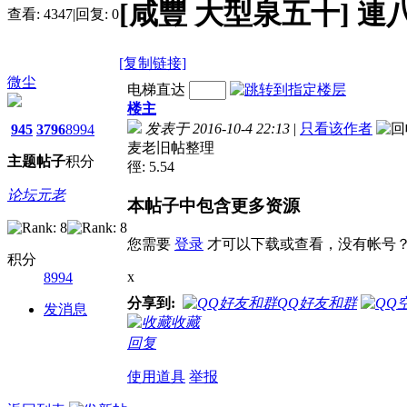
[咸豐 大型泉五十] 連
查看:
4347
|
回复:
0
[复制链接]
微尘
电梯直达
楼主
发表于 2016-10-4 22:13
|
只看该作者
945
3796
8994
麦老旧帖整理
主题
帖子
积分
徑: 5.54
论坛元老
本帖子中包含更多资源
您需要
登录
才可以下载或查看，没有帐号
积分
x
8994
分享到:
QQ好友和群
发消息
收藏
回复
使用道具
举报