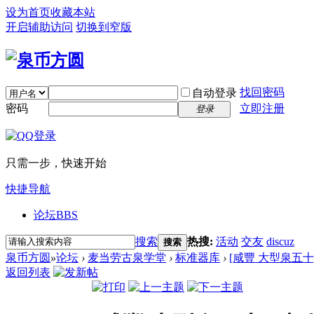
设为首页
收藏本站
开启辅助访问
切换到窄版
找回密码
自动登录
密码
立即注册
登录
只需一步，快速开始
快捷导航
论坛
BBS
搜索
热搜:
活动
交友
discuz
搜索
泉币方圆
»
论坛
›
麦当劳古泉学堂
›
标准器库
›
[咸豐 大型泉五十
返回列表