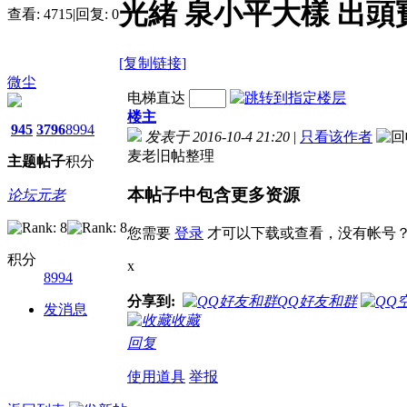
光緒 泉小平大樣 出頭
查看:
4715
|
回复:
0
[复制链接]
微尘
电梯直达
楼主
945
3796
8994
发表于 2016-10-4 21:20
|
只看该作者
麦老旧帖整理
主题
帖子
积分
本帖子中包含更多资源
论坛元老
您需要
登录
才可以下载或查看，没有帐号
积分
x
8994
分享到:
QQ好友和群
发消息
收藏
回复
使用道具
举报