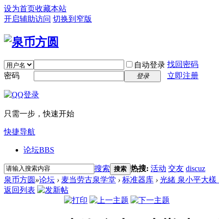
设为首页
收藏本站
开启辅助访问
切换到窄版
找回密码
自动登录
密码
立即注册
登录
只需一步，快速开始
快捷导航
论坛
BBS
搜索
热搜:
活动
交友
discuz
搜索
泉币方圆
»
论坛
›
麦当劳古泉学堂
›
标准器库
›
光緒 泉小平大樣
返回列表