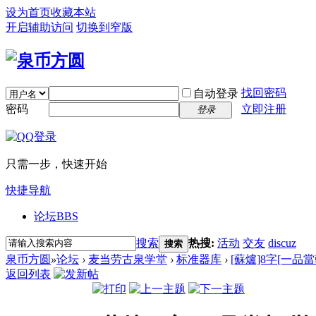
设为首页
收藏本站
开启辅助访问
切换到窄版
找回密码
自动登录
密码
立即注册
登录
只需一步，快速开始
快捷导航
论坛
BBS
搜索
热搜:
活动
交友
discuz
搜索
泉币方圆
»
论坛
›
麦当劳古泉学堂
›
标准器库
›
[蘇爐]8字[一品
返回列表