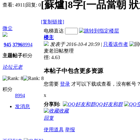
[蘇爐]8字[一品當朝 
查看:
4911
|
回复:
0
[复制链接]
微尘
电梯直达
楼主
发表于 2016-10-4 20:59
|
只看该作者
945
3796
8994
麦老旧帖整理
主题
帖子
积分
徑: 4.63
论坛元老
本帖子中包含更多资源
您需要
登录
才可以下载或查看，没有帐号
积分
x
8994
分享到:
QQ好友和群
发消息
收藏
回复
使用道具
举报