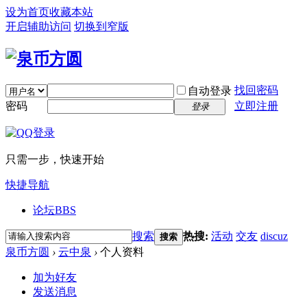
设为首页
收藏本站
开启辅助访问
切换到窄版
找回密码
自动登录
密码
立即注册
登录
只需一步，快速开始
快捷导航
论坛
BBS
搜索
热搜:
活动
交友
discuz
搜索
泉币方圆
›
云中泉
›
个人资料
加为好友
发送消息