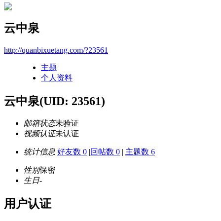
云中泉
http://quanbixuetang.com/?23561
主题
个人资料
云中泉
(UID: 23561)
邮箱状态
未验证
视频认证
未认证
统计信息
好友数 0
|
回帖数 0
|
主题数 6
性别
保密
生日
-
用户认证